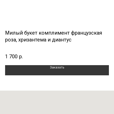
а
Милый букет комплимент французская
Н
роза, хризантема и диантус
э
Неж
эвк
1 700
р.
2 
Заказать