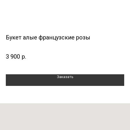
Букет алые французские розы
Бу
д
3 900
р.
3 
Заказать